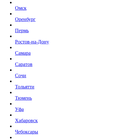
Омск
Оренбург
Пермь
Ростов-на-Дону
Самара
Саратов
Сочи
Тольятти
Тюмень
Уфа
Хабаровск
Чебоксары